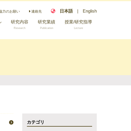
日本語
|
English
協力のお願い
連絡先
ル
研究内容
研究業績
授業/研究指導
Research
Publication
Lecture
指導可能な研究テ
ーマ
カテゴリ