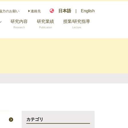
日本語
|
English
協力のお願い
連絡先
ル
研究内容
研究業績
授業/研究指導
Research
Publication
Lecture
指導可能な研究テ
ーマ
カテゴリ