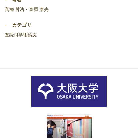
髙橋 哲浩・直原 康光
カテゴリ
査読付学術論文