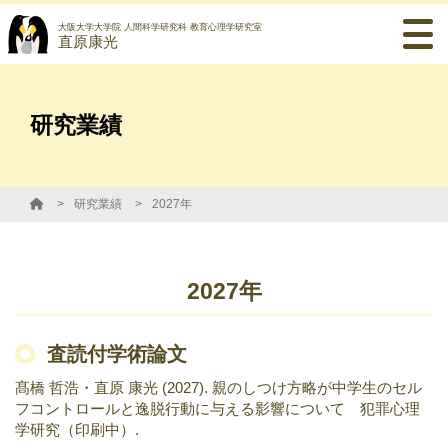
大阪大学大学院 人間科学研究科 教育心理学研究室
直原康光
研究業績
研究業績
2027年
2027年
査読付学術論文
髙橋 哲浩・直原 康光 (2027). 親のしつけ方略が中学生のセル
フコントロールと逸脱行動に与える影響について 犯罪心理
学研究（印刷中）.